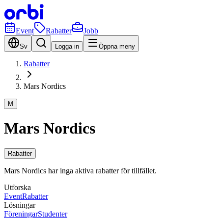
Event
Rabatter
Jobb
Sv
Logga in
Öppna meny
Rabatter
Mars Nordics
M
Mars Nordics
Rabatter
Mars Nordics har inga aktiva rabatter för tillfället.
Utforska
Event
Rabatter
Lösningar
Föreningar
Studenter