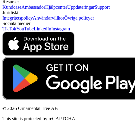
Resurser
Kundcase
Ambassadör
Hjälpcenter
Uppdateringar
Support
Juridiskt
Integritetspolicy
Användarvillkor
Övriga policyer
Sociala medier
TikTok
YouTube
LinkedIn
Instagram
© 2026 Ornamental Tree AB
This site is protected by reCAPTCHA