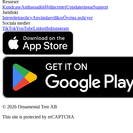
Resurser
Kundcase
Ambassadör
Hjälpcenter
Uppdateringar
Support
Juridiskt
Integritetspolicy
Användarvillkor
Övriga policyer
Sociala medier
TikTok
YouTube
LinkedIn
Instagram
© 2026 Ornamental Tree AB
This site is protected by reCAPTCHA