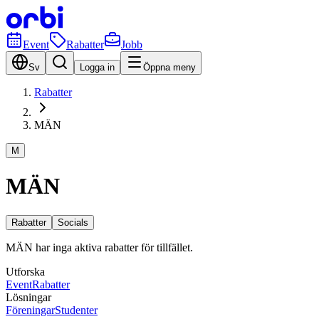
Event
Rabatter
Jobb
Sv
Logga in
Öppna meny
Rabatter
MÄN
M
MÄN
Rabatter
Socials
MÄN har inga aktiva rabatter för tillfället.
Utforska
Event
Rabatter
Lösningar
Föreningar
Studenter