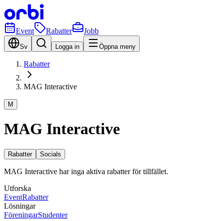
Event
Rabatter
Jobb
Sv
Logga in
Öppna meny
Rabatter
MAG Interactive
M
MAG Interactive
Rabatter
Socials
MAG Interactive har inga aktiva rabatter för tillfället.
Utforska
Event
Rabatter
Lösningar
Föreningar
Studenter