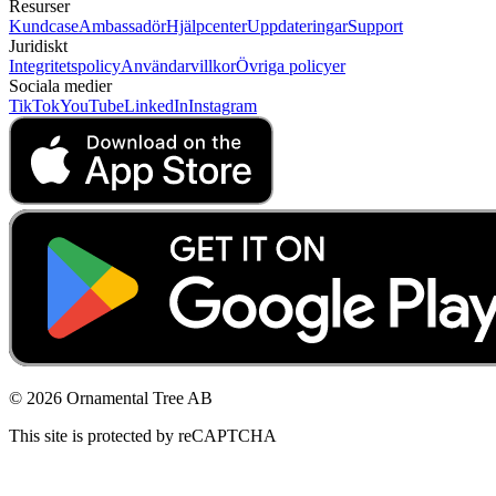
Resurser
Kundcase
Ambassadör
Hjälpcenter
Uppdateringar
Support
Juridiskt
Integritetspolicy
Användarvillkor
Övriga policyer
Sociala medier
TikTok
YouTube
LinkedIn
Instagram
© 2026 Ornamental Tree AB
This site is protected by reCAPTCHA