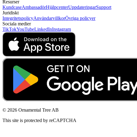
Resurser
Kundcase
Ambassadör
Hjälpcenter
Uppdateringar
Support
Juridiskt
Integritetspolicy
Användarvillkor
Övriga policyer
Sociala medier
TikTok
YouTube
LinkedIn
Instagram
© 2026 Ornamental Tree AB
This site is protected by reCAPTCHA