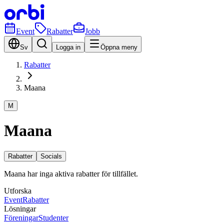
Event
Rabatter
Jobb
Sv
Logga in
Öppna meny
Rabatter
Maana
M
Maana
Rabatter
Socials
Maana har inga aktiva rabatter för tillfället.
Utforska
Event
Rabatter
Lösningar
Föreningar
Studenter