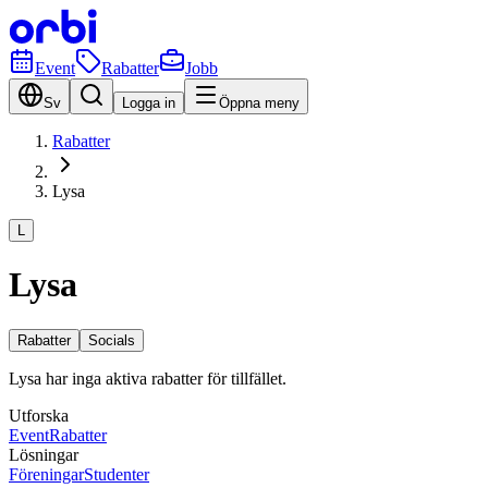
Event
Rabatter
Jobb
Sv
Logga in
Öppna meny
Rabatter
Lysa
L
Lysa
Rabatter
Socials
Lysa har inga aktiva rabatter för tillfället.
Utforska
Event
Rabatter
Lösningar
Föreningar
Studenter