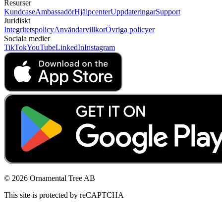
Resurser
Kundcase
Ambassadör
Hjälpcenter
Uppdateringar
Support
Juridiskt
Integritetspolicy
Användarvillkor
Övriga policyer
Sociala medier
TikTok
YouTube
LinkedIn
Instagram
© 2026 Ornamental Tree AB
This site is protected by reCAPTCHA