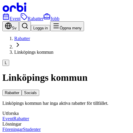
Event
Rabatter
Jobb
Sv
Logga in
Öppna meny
Rabatter
Linköpings kommun
L
Linköpings kommun
Rabatter
Socials
Linköpings kommun har inga aktiva rabatter för tillfället.
Utforska
Event
Rabatter
Lösningar
Föreningar
Studenter