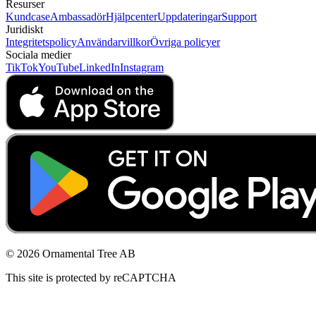
Resurser
Kundcase
Ambassadör
Hjälpcenter
Uppdateringar
Support
Juridiskt
Integritetspolicy
Användarvillkor
Övriga policyer
Sociala medier
TikTok
YouTube
LinkedIn
Instagram
© 2026 Ornamental Tree AB
This site is protected by reCAPTCHA