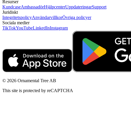
Resurser
Kundcase
Ambassadör
Hjälpcenter
Uppdateringar
Support
Juridiskt
Integritetspolicy
Användarvillkor
Övriga policyer
Sociala medier
TikTok
YouTube
LinkedIn
Instagram
© 2026 Ornamental Tree AB
This site is protected by reCAPTCHA