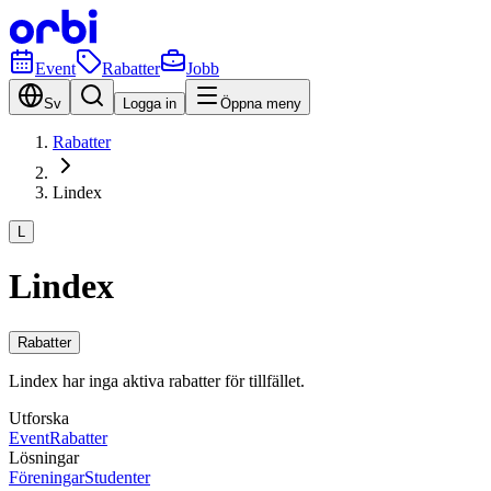
Event
Rabatter
Jobb
Sv
Logga in
Öppna meny
Rabatter
Lindex
L
Lindex
Rabatter
Lindex har inga aktiva rabatter för tillfället.
Utforska
Event
Rabatter
Lösningar
Föreningar
Studenter