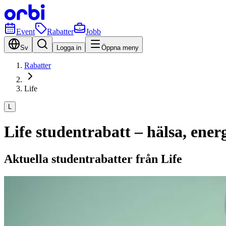
Event
Rabatter
Jobb
Sv
Logga in
Öppna meny
Rabatter
Life
L
Life studentrabatt – hälsa, ene
Aktuella studentrabatter från Life