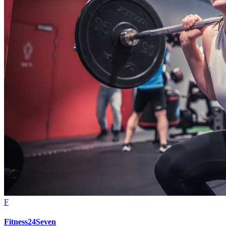
F
Fitness24Seven