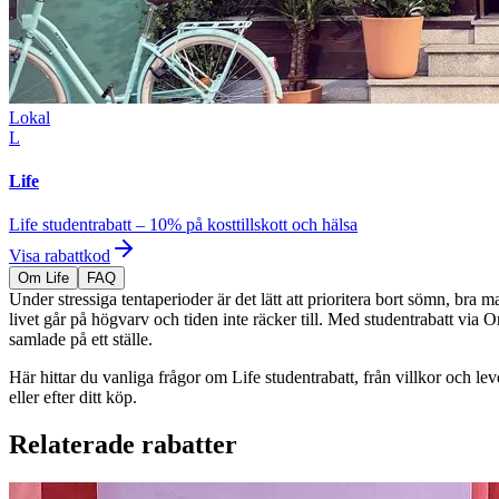
Lokal
L
Life
Life studentrabatt – 10% på kosttillskott och hälsa
Visa rabattkod
Om Life
FAQ
Under stressiga tentaperioder är det lätt att prioritera bort sömn, bra 
livet går på högvarv och tiden inte räcker till. Med studentrabatt via Or
samlade på ett ställe.
Här hittar du vanliga frågor om Life studentrabatt, från villkor och le
eller efter ditt köp.
Relaterade rabatter