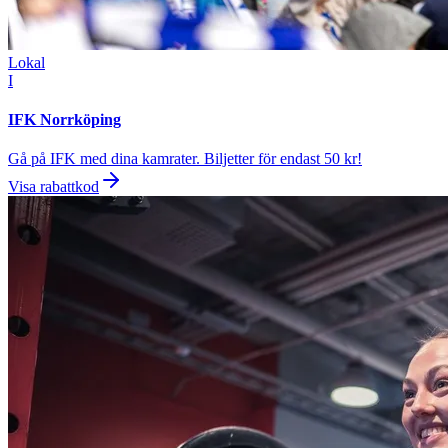
Lokal
I
IFK Norrköping
Gå på IFK med dina kamrater. Biljetter för endast 50 kr!
Visa rabattkod