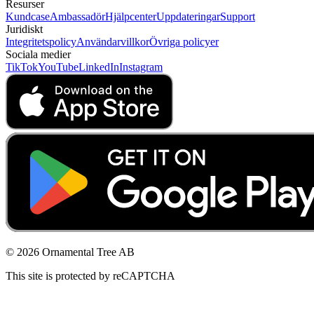
Resurser
Kundcase
Ambassadör
Hjälpcenter
Uppdateringar
Support
Juridiskt
Integritetspolicy
Användarvillkor
Övriga policyer
Sociala medier
TikTok
YouTube
LinkedIn
Instagram
© 2026 Ornamental Tree AB
This site is protected by reCAPTCHA