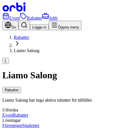
Event
Rabatter
Jobb
Sv
Logga in
Öppna meny
Rabatter
Liamo Salong
L
Liamo Salong
Rabatter
Liamo Salong har inga aktiva rabatter för tillfället.
Utforska
Event
Rabatter
Lösningar
Föreningar
Studenter