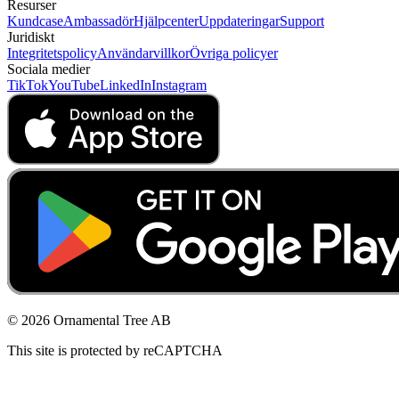
Resurser
Kundcase
Ambassadör
Hjälpcenter
Uppdateringar
Support
Juridiskt
Integritetspolicy
Användarvillkor
Övriga policyer
Sociala medier
TikTok
YouTube
LinkedIn
Instagram
© 2026 Ornamental Tree AB
This site is protected by reCAPTCHA