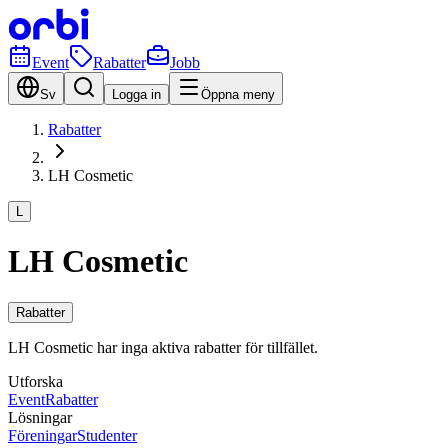
Event
Rabatter
Jobb
Sv
Logga in
Öppna meny
Rabatter
LH Cosmetic
L
LH Cosmetic
Rabatter
LH Cosmetic har inga aktiva rabatter för tillfället.
Utforska
Event
Rabatter
Lösningar
Föreningar
Studenter