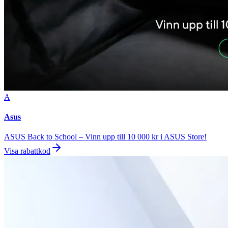
A
Asus
ASUS Back to School – Vinn upp till 10 000 kr i ASUS Store!
Visa rabattkod