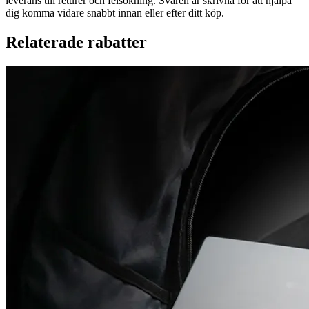
leverans till returer och felsökning. Svaren är skrivna för att hjälpa
dig komma vidare snabbt innan eller efter ditt köp.
Relaterade rabatter