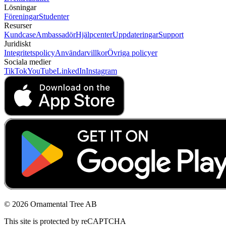
Lösningar
Föreningar
Studenter
Resurser
Kundcase
Ambassadör
Hjälpcenter
Uppdateringar
Support
Juridiskt
Integritetspolicy
Användarvillkor
Övriga policyer
Sociala medier
TikTok
YouTube
LinkedIn
Instagram
© 2026 Ornamental Tree AB
This site is protected by reCAPTCHA