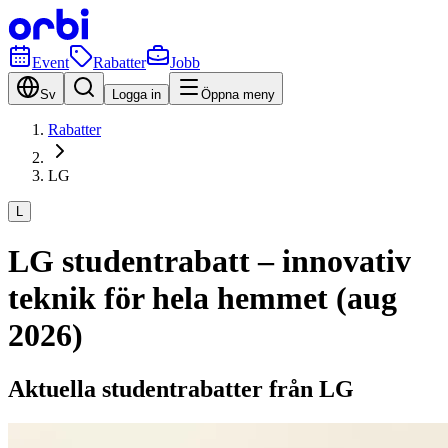
Event
Rabatter
Jobb
Sv
Logga in
Öppna meny
Rabatter
LG
L
LG studentrabatt – innovativ
teknik för hela hemmet (aug
2026)
Aktuella studentrabatter från LG