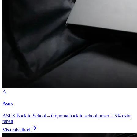
A
Asus
ASUS Back to School – Grymma back to school priser + 5% extra
rabatt
Visa rabattkod