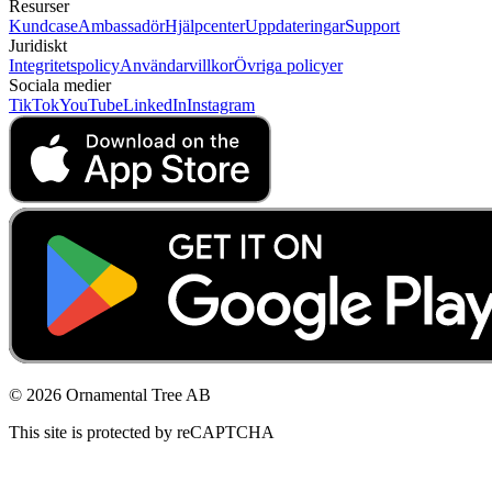
Resurser
Kundcase
Ambassadör
Hjälpcenter
Uppdateringar
Support
Juridiskt
Integritetspolicy
Användarvillkor
Övriga policyer
Sociala medier
TikTok
YouTube
LinkedIn
Instagram
© 2026 Ornamental Tree AB
This site is protected by reCAPTCHA