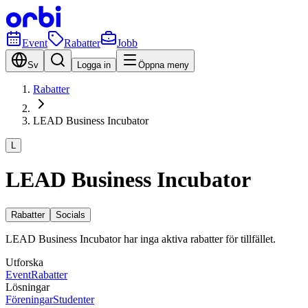
Event
Rabatter
Jobb
Sv
Logga in
Öppna meny
Rabatter
LEAD Business Incubator
L
LEAD Business Incubator
Rabatter
Socials
LEAD Business Incubator har inga aktiva rabatter för tillfället.
Utforska
Event
Rabatter
Lösningar
Föreningar
Studenter