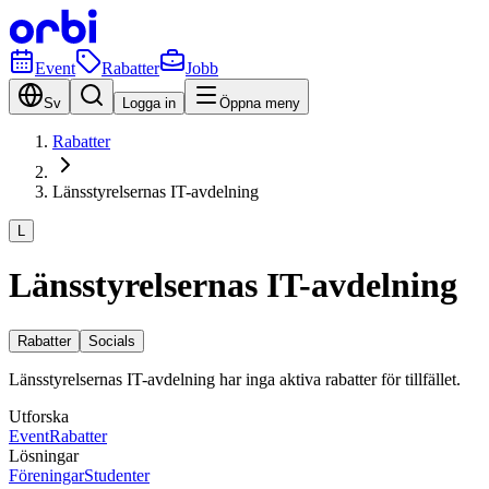
Event
Rabatter
Jobb
Sv
Logga in
Öppna meny
Rabatter
Länsstyrelsernas IT-avdelning
L
Länsstyrelsernas IT-avdelning
Rabatter
Socials
Länsstyrelsernas IT-avdelning har inga aktiva rabatter för tillfället.
Utforska
Event
Rabatter
Lösningar
Föreningar
Studenter