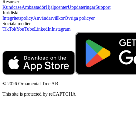
Resurser
Kundcase
Ambassadör
Hjälpcenter
Uppdateringar
Support
Juridiskt
Integritetspolicy
Användarvillkor
Övriga policyer
Sociala medier
TikTok
YouTube
LinkedIn
Instagram
© 2026 Ornamental Tree AB
This site is protected by reCAPTCHA