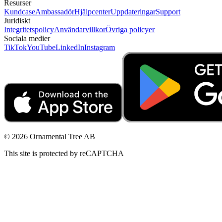
Resurser
Kundcase
Ambassadör
Hjälpcenter
Uppdateringar
Support
Juridiskt
Integritetspolicy
Användarvillkor
Övriga policyer
Sociala medier
TikTok
YouTube
LinkedIn
Instagram
© 2026 Ornamental Tree AB
This site is protected by reCAPTCHA