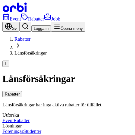
Event
Rabatter
Jobb
Sv
Logga in
Öppna meny
Rabatter
Länsförsäkringar
L
Länsförsäkringar
Rabatter
Länsförsäkringar har inga aktiva rabatter för tillfället.
Utforska
Event
Rabatter
Lösningar
Föreningar
Studenter