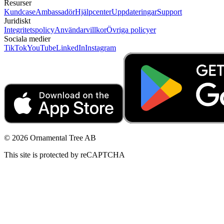
Resurser
Kundcase
Ambassadör
Hjälpcenter
Uppdateringar
Support
Juridiskt
Integritetspolicy
Användarvillkor
Övriga policyer
Sociala medier
TikTok
YouTube
LinkedIn
Instagram
© 2026 Ornamental Tree AB
This site is protected by reCAPTCHA