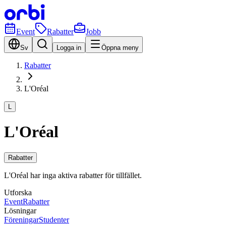
Event
Rabatter
Jobb
Sv
Logga in
Öppna meny
Rabatter
L'Oréal
L
L'Oréal
Rabatter
L'Oréal har inga aktiva rabatter för tillfället.
Utforska
Event
Rabatter
Lösningar
Föreningar
Studenter