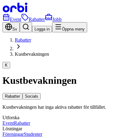
Event
Rabatter
Jobb
Sv
Logga in
Öppna meny
Rabatter
Kustbevakningen
K
Kustbevakningen
Rabatter
Socials
Kustbevakningen har inga aktiva rabatter för tillfället.
Utforska
Event
Rabatter
Lösningar
Föreningar
Studenter