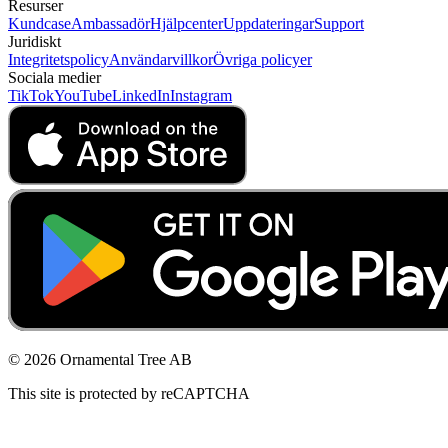
Resurser
Kundcase
Ambassadör
Hjälpcenter
Uppdateringar
Support
Juridiskt
Integritetspolicy
Användarvillkor
Övriga policyer
Sociala medier
TikTok
YouTube
LinkedIn
Instagram
© 2026 Ornamental Tree AB
This site is protected by reCAPTCHA