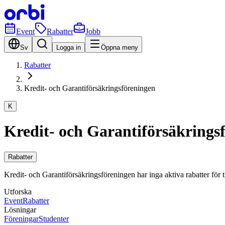
Event
Rabatter
Jobb
Sv
Logga in
Öppna meny
Rabatter
Kredit- och Garantiförsäkringsföreningen
K
Kredit- och Garantiförsäkrings
Rabatter
Kredit- och Garantiförsäkringsföreningen har inga aktiva rabatter för til
Utforska
Event
Rabatter
Lösningar
Föreningar
Studenter