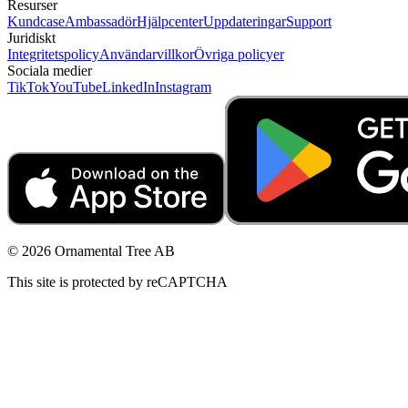
Resurser
Kundcase
Ambassadör
Hjälpcenter
Uppdateringar
Support
Juridiskt
Integritetspolicy
Användarvillkor
Övriga policyer
Sociala medier
TikTok
YouTube
LinkedIn
Instagram
© 2026 Ornamental Tree AB
This site is protected by reCAPTCHA