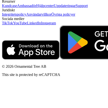
Resurser
Kundcase
Ambassadör
Hjälpcenter
Uppdateringar
Support
Juridiskt
Integritetspolicy
Användarvillkor
Övriga policyer
Sociala medier
TikTok
YouTube
LinkedIn
Instagram
© 2026 Ornamental Tree AB
This site is protected by reCAPTCHA