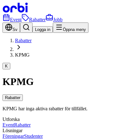
Event
Rabatter
Jobb
Sv
Logga in
Öppna meny
Rabatter
KPMG
K
KPMG
Rabatter
KPMG har inga aktiva rabatter för tillfället.
Utforska
Event
Rabatter
Lösningar
Föreningar
Studenter