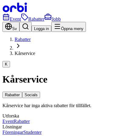
Event
Rabatter
Jobb
Sv
Logga in
Öppna meny
Rabatter
Kårservice
K
Kårservice
Rabatter
Socials
Kårservice har inga aktiva rabatter för tillfället.
Utforska
Event
Rabatter
Lösningar
Föreningar
Studenter