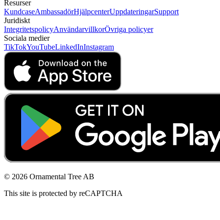
Resurser
Kundcase
Ambassadör
Hjälpcenter
Uppdateringar
Support
Juridiskt
Integritetspolicy
Användarvillkor
Övriga policyer
Sociala medier
TikTok
YouTube
LinkedIn
Instagram
© 2026 Ornamental Tree AB
This site is protected by reCAPTCHA