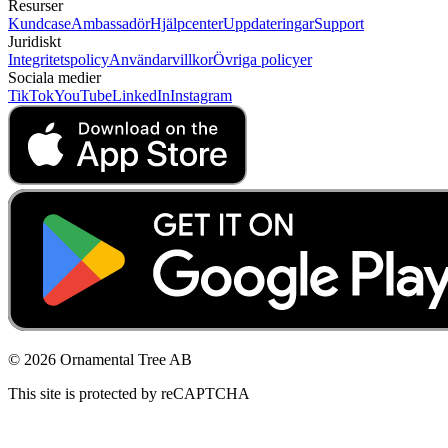
Resurser
Kundcase
Ambassadör
Hjälpcenter
Uppdateringar
Support
Juridiskt
Integritetspolicy
Användarvillkor
Övriga policyer
Sociala medier
TikTok
YouTube
LinkedIn
Instagram
© 2026 Ornamental Tree AB
This site is protected by reCAPTCHA