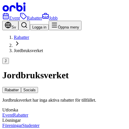
Event
Rabatter
Jobb
Sv
Logga in
Öppna meny
Rabatter
Jordbruksverket
J
Jordbruksverket
Rabatter
Socials
Jordbruksverket har inga aktiva rabatter för tillfället.
Utforska
Event
Rabatter
Lösningar
Föreningar
Studenter