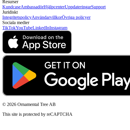
Resurser
Kundcase
Ambassadör
Hjälpcenter
Uppdateringar
Support
Juridiskt
Integritetspolicy
Användarvillkor
Övriga policyer
Sociala medier
TikTok
YouTube
LinkedIn
Instagram
© 2026 Ornamental Tree AB
This site is protected by reCAPTCHA