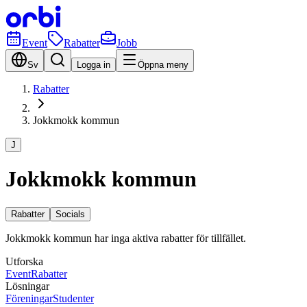
Event
Rabatter
Jobb
Sv
Logga in
Öppna meny
Rabatter
Jokkmokk kommun
J
Jokkmokk kommun
Rabatter
Socials
Jokkmokk kommun har inga aktiva rabatter för tillfället.
Utforska
Event
Rabatter
Lösningar
Föreningar
Studenter