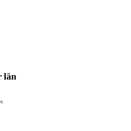
 län
t.