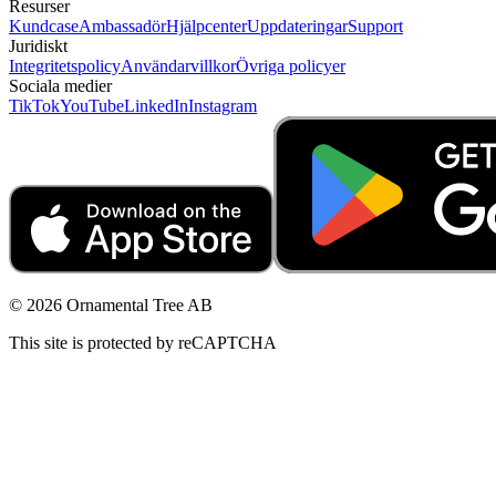
Resurser
Kundcase
Ambassadör
Hjälpcenter
Uppdateringar
Support
Juridiskt
Integritetspolicy
Användarvillkor
Övriga policyer
Sociala medier
TikTok
YouTube
LinkedIn
Instagram
© 2026 Ornamental Tree AB
This site is protected by reCAPTCHA