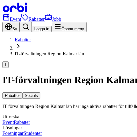
Event
Rabatter
Jobb
Sv
Logga in
Öppna meny
Rabatter
IT-förvaltningen Region Kalmar län
I
IT-förvaltningen Region Kalmar
Rabatter
Socials
IT-förvaltningen Region Kalmar län har inga aktiva rabatter för tillfälle
Utforska
Event
Rabatter
Lösningar
Föreningar
Studenter