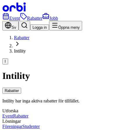
Event
Rabatter
Jobb
Sv
Logga in
Öppna meny
Rabatter
Intility
I
Intility
Rabatter
Intility har inga aktiva rabatter för tillfället.
Utforska
Event
Rabatter
Lösningar
Föreningar
Studenter