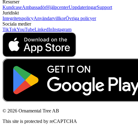
Resurser
Kundcase
Ambassadör
Hjälpcenter
Uppdateringar
Support
Juridiskt
Integritetspolicy
Användarvillkor
Övriga policyer
Sociala medier
TikTok
YouTube
LinkedIn
Instagram
© 2026 Ornamental Tree AB
This site is protected by reCAPTCHA