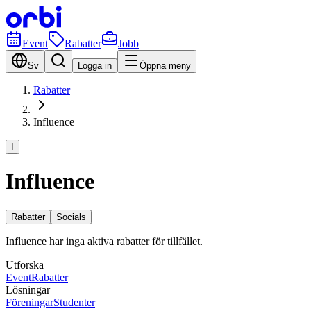
Event
Rabatter
Jobb
Sv
Logga in
Öppna meny
Rabatter
Influence
I
Influence
Rabatter
Socials
Influence har inga aktiva rabatter för tillfället.
Utforska
Event
Rabatter
Lösningar
Föreningar
Studenter