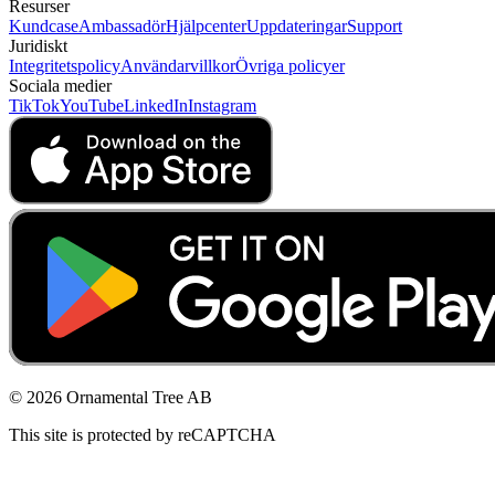
Resurser
Kundcase
Ambassadör
Hjälpcenter
Uppdateringar
Support
Juridiskt
Integritetspolicy
Användarvillkor
Övriga policyer
Sociala medier
TikTok
YouTube
LinkedIn
Instagram
© 2026 Ornamental Tree AB
This site is protected by reCAPTCHA