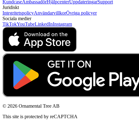
Kundcase
Ambassadör
Hjälpcenter
Uppdateringar
Support
Juridiskt
Integritetspolicy
Användarvillkor
Övriga policyer
Sociala medier
TikTok
YouTube
LinkedIn
Instagram
© 2026 Ornamental Tree AB
This site is protected by reCAPTCHA