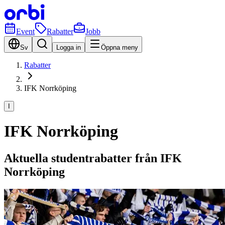
Event
Rabatter
Jobb
Sv
Logga in
Öppna meny
Rabatter
IFK Norrköping
I
IFK Norrköping
Aktuella studentrabatter från IFK
Norrköping