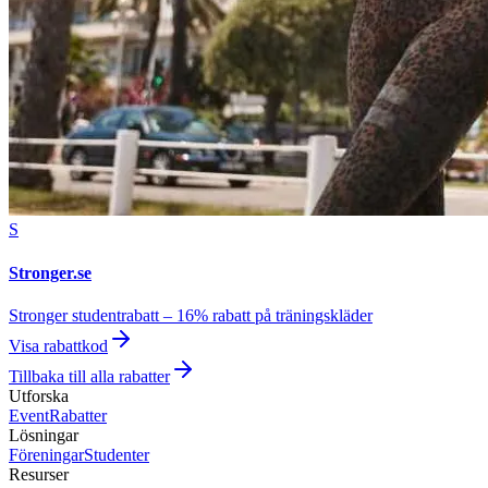
S
Stronger.se
Stronger studentrabatt – 16% rabatt på träningskläder
Visa rabattkod
Tillbaka till alla rabatter
Utforska
Event
Rabatter
Lösningar
Föreningar
Studenter
Resurser