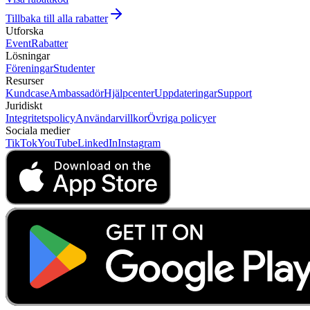
Tillbaka till alla rabatter
Utforska
Event
Rabatter
Lösningar
Föreningar
Studenter
Resurser
Kundcase
Ambassadör
Hjälpcenter
Uppdateringar
Support
Juridiskt
Integritetspolicy
Användarvillkor
Övriga policyer
Sociala medier
TikTok
YouTube
LinkedIn
Instagram