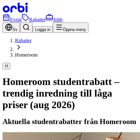
Event
Rabatter
Jobb
Sv
Logga in
Öppna meny
Rabatter
Homeroom
H
Homeroom studentrabatt –
trendig inredning till låga
priser (aug 2026)
Aktuella studentrabatter från Homeroom