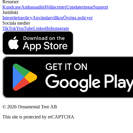
Resurser
Kundcase
Ambassadör
Hjälpcenter
Uppdateringar
Support
Juridiskt
Integritetspolicy
Användarvillkor
Övriga policyer
Sociala medier
TikTok
YouTube
LinkedIn
Instagram
© 2026 Ornamental Tree AB
This site is protected by reCAPTCHA