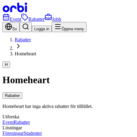
Event
Rabatter
Jobb
Sv
Logga in
Öppna meny
Rabatter
Homeheart
H
Homeheart
Rabatter
Homeheart har inga aktiva rabatter för tillfället.
Utforska
Event
Rabatter
Lösningar
Föreningar
Studenter