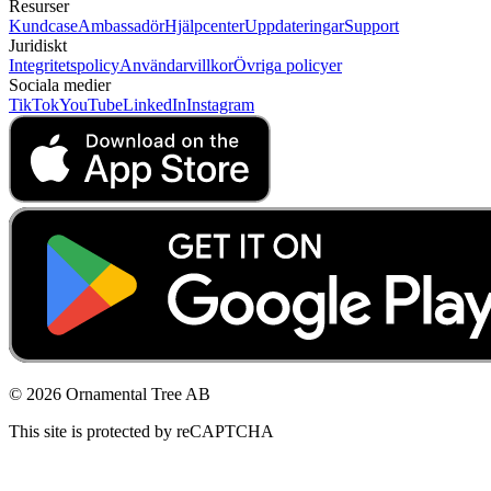
Resurser
Kundcase
Ambassadör
Hjälpcenter
Uppdateringar
Support
Juridiskt
Integritetspolicy
Användarvillkor
Övriga policyer
Sociala medier
TikTok
YouTube
LinkedIn
Instagram
© 2026 Ornamental Tree AB
This site is protected by reCAPTCHA