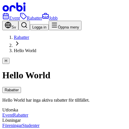
Event
Rabatter
Jobb
Sv
Logga in
Öppna meny
Rabatter
Hello World
H
Hello World
Rabatter
Hello World har inga aktiva rabatter för tillfället.
Utforska
Event
Rabatter
Lösningar
Föreningar
Studenter