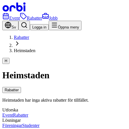
Event
Rabatter
Jobb
Sv
Logga in
Öppna meny
Rabatter
Heimstaden
H
Heimstaden
Rabatter
Heimstaden har inga aktiva rabatter för tillfället.
Utforska
Event
Rabatter
Lösningar
Föreningar
Studenter