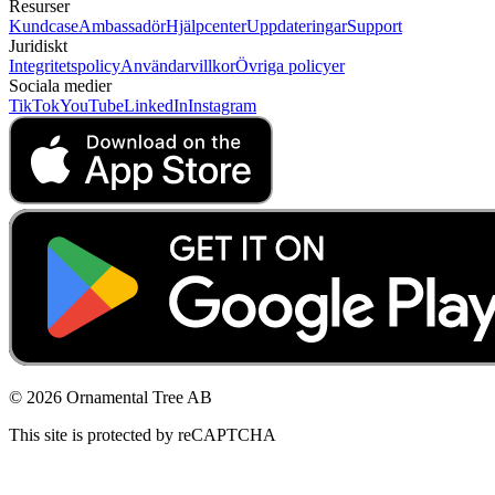
Resurser
Kundcase
Ambassadör
Hjälpcenter
Uppdateringar
Support
Juridiskt
Integritetspolicy
Användarvillkor
Övriga policyer
Sociala medier
TikTok
YouTube
LinkedIn
Instagram
© 2026 Ornamental Tree AB
This site is protected by reCAPTCHA