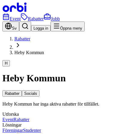
Event
Rabatter
Jobb
Sv
Logga in
Öppna meny
Rabatter
Heby Kommun
H
Heby Kommun
Rabatter
Socials
Heby Kommun har inga aktiva rabatter för tillfället.
Utforska
Event
Rabatter
Lösningar
Föreningar
Studenter