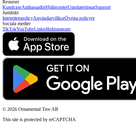
Resurser
Kundcase
Ambassadör
Hjälpcenter
Uppdateringar
Support
Juridiskt
Integritetspolicy
Användarvillkor
Övriga policyer
Sociala medier
TikTok
YouTube
LinkedIn
Instagram
© 2026 Ornamental Tree AB
This site is protected by reCAPTCHA