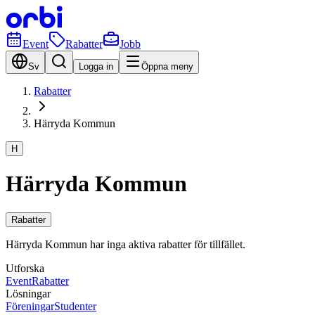
Event
Rabatter
Jobb
Sv
Logga in
Öppna meny
Rabatter
Härryda Kommun
H
Härryda Kommun
Rabatter
Härryda Kommun har inga aktiva rabatter för tillfället.
Utforska
Event
Rabatter
Lösningar
Föreningar
Studenter