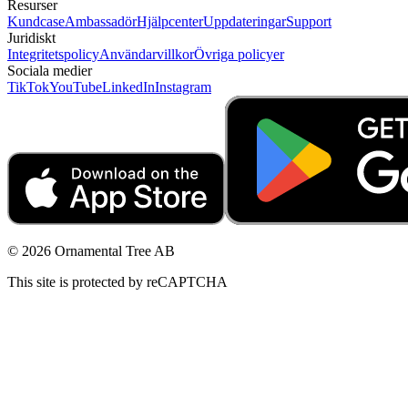
Resurser
Kundcase
Ambassadör
Hjälpcenter
Uppdateringar
Support
Juridiskt
Integritetspolicy
Användarvillkor
Övriga policyer
Sociala medier
TikTok
YouTube
LinkedIn
Instagram
© 2026 Ornamental Tree AB
This site is protected by reCAPTCHA