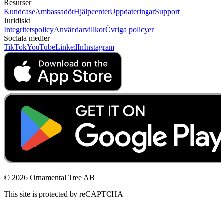
Resurser
Kundcase
Ambassadör
Hjälpcenter
Uppdateringar
Support
Juridiskt
Integritetspolicy
Användarvillkor
Övriga policyer
Sociala medier
TikTok
YouTube
LinkedIn
Instagram
© 2026 Ornamental Tree AB
This site is protected by reCAPTCHA