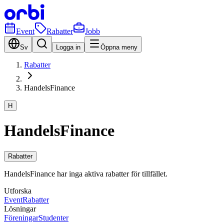
Event
Rabatter
Jobb
Sv
Logga in
Öppna meny
Rabatter
HandelsFinance
H
HandelsFinance
Rabatter
HandelsFinance har inga aktiva rabatter för tillfället.
Utforska
Event
Rabatter
Lösningar
Föreningar
Studenter