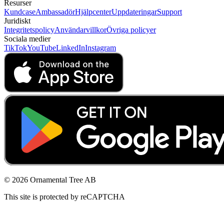
Resurser
Kundcase
Ambassadör
Hjälpcenter
Uppdateringar
Support
Juridiskt
Integritetspolicy
Användarvillkor
Övriga policyer
Sociala medier
TikTok
YouTube
LinkedIn
Instagram
© 2026 Ornamental Tree AB
This site is protected by reCAPTCHA