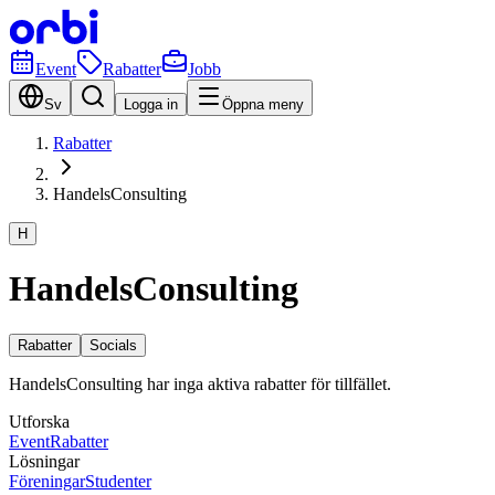
Event
Rabatter
Jobb
Sv
Logga in
Öppna meny
Rabatter
HandelsConsulting
H
HandelsConsulting
Rabatter
Socials
HandelsConsulting har inga aktiva rabatter för tillfället.
Utforska
Event
Rabatter
Lösningar
Föreningar
Studenter