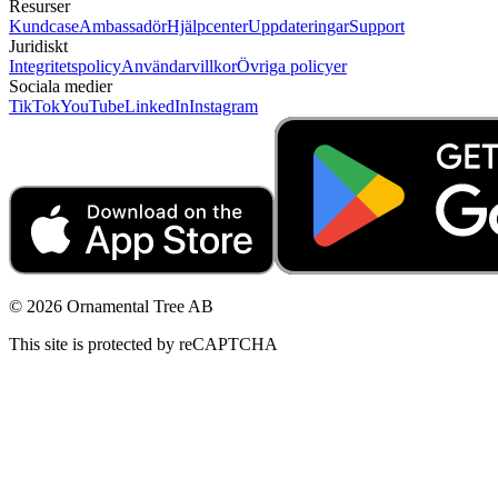
Resurser
Kundcase
Ambassadör
Hjälpcenter
Uppdateringar
Support
Juridiskt
Integritetspolicy
Användarvillkor
Övriga policyer
Sociala medier
TikTok
YouTube
LinkedIn
Instagram
© 2026 Ornamental Tree AB
This site is protected by reCAPTCHA