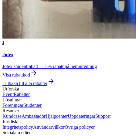
J
Jotex
Jotex studentrabatt – 15% rabatt på heminredning
Visa rabattkod
Tillbaka till alla rabatter
Utforska
Event
Rabatter
Lösningar
Föreningar
Studenter
Resurser
Kundcase
Ambassadör
Hjälpcenter
Uppdateringar
Support
Juridiskt
Integritetspolicy
Användarvillkor
Övriga policyer
Sociala medier