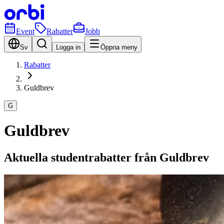
Event
Rabatter
Jobb
Sv
Logga in
Öppna meny
Rabatter
Guldbrev
G
Guldbrev
Aktuella studentrabatter från Guldbrev