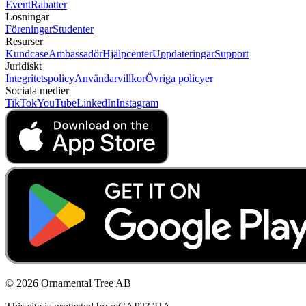
Event
Rabatter
Lösningar
Föreningar
Studenter
Resurser
Kundcase
Ambassadör
Hjälpcenter
Uppdateringar
Support
Juridiskt
Integritetspolicy
Användarvillkor
Övriga policyer
Sociala medier
TikTok
YouTube
LinkedIn
Instagram
© 2026 Ornamental Tree AB