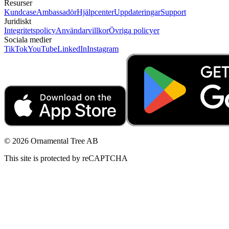
Resurser
Kundcase
Ambassadör
Hjälpcenter
Uppdateringar
Support
Juridiskt
Integritetspolicy
Användarvillkor
Övriga policyer
Sociala medier
TikTok
YouTube
LinkedIn
Instagram
© 2026 Ornamental Tree AB
This site is protected by reCAPTCHA