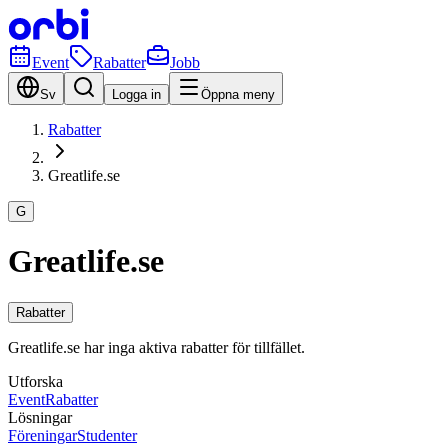
Event
Rabatter
Jobb
Sv
Logga in
Öppna meny
Rabatter
Greatlife.se
G
Greatlife.se
Rabatter
Greatlife.se har inga aktiva rabatter för tillfället.
Utforska
Event
Rabatter
Lösningar
Föreningar
Studenter