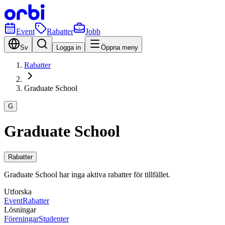
Event
Rabatter
Jobb
Sv
Logga in
Öppna meny
Rabatter
Graduate School
G
Graduate School
Rabatter
Graduate School har inga aktiva rabatter för tillfället.
Utforska
Event
Rabatter
Lösningar
Föreningar
Studenter