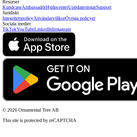
Resurser
Kundcase
Ambassadör
Hjälpcenter
Uppdateringar
Support
Juridiskt
Integritetspolicy
Användarvillkor
Övriga policyer
Sociala medier
TikTok
YouTube
LinkedIn
Instagram
© 2026 Ornamental Tree AB
This site is protected by reCAPTCHA