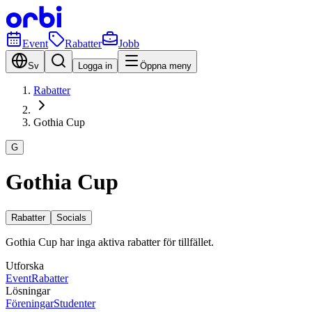
Event
Rabatter
Jobb
Sv
Logga in
Öppna meny
Rabatter
Gothia Cup
G
Gothia Cup
Rabatter
Socials
Gothia Cup har inga aktiva rabatter för tillfället.
Utforska
Event
Rabatter
Lösningar
Föreningar
Studenter