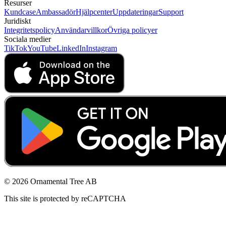
Resurser
Kundcase
Ambassadör
Hjälpcenter
Uppdateringar
Support
Juridiskt
Integritetspolicy
Användarvillkor
Övriga policyer
Sociala medier
TikTok
YouTube
LinkedIn
Instagram
© 2026 Ornamental Tree AB
This site is protected by reCAPTCHA