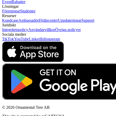
Event
Rabatter
Lösningar
Föreningar
Studenter
Resurser
Kundcase
Ambassadör
Hjälpcenter
Uppdateringar
Support
Juridiskt
Integritetspolicy
Användarvillkor
Övriga policyer
Sociala medier
TikTok
YouTube
LinkedIn
Instagram
© 2026 Ornamental Tree AB