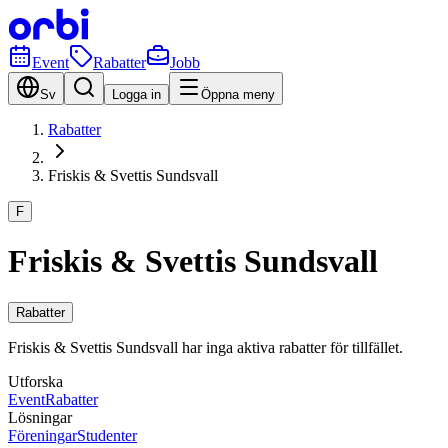
Event
Rabatter
Jobb
Sv
Logga in
Öppna meny
Rabatter
Friskis & Svettis Sundsvall
F
Friskis & Svettis Sundsvall
Rabatter
Friskis & Svettis Sundsvall har inga aktiva rabatter för tillfället.
Utforska
Event
Rabatter
Lösningar
Föreningar
Studenter