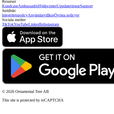
Resurser
Kundcase
Ambassadör
Hjälpcenter
Uppdateringar
Support
Juridiskt
Integritetspolicy
Användarvillkor
Övriga policyer
Sociala medier
TikTok
YouTube
LinkedIn
Instagram
© 2026 Ornamental Tree AB
This site is protected by reCAPTCHA