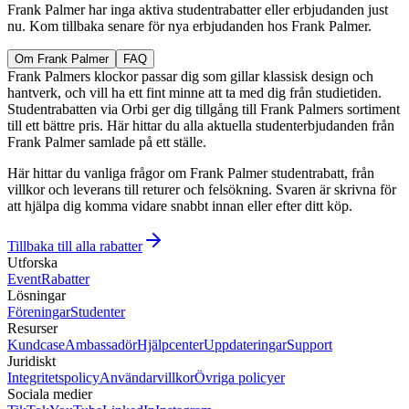
Frank Palmer har inga aktiva studentrabatter eller erbjudanden just
nu. Kom tillbaka senare för nya erbjudanden hos Frank Palmer.
Om Frank Palmer
FAQ
Frank Palmers klockor passar dig som gillar klassisk design och
hantverk, och vill ha ett fint minne att ta med dig från studietiden.
Studentrabatten via Orbi ger dig tillgång till Frank Palmers sortiment
till ett bättre pris. Här hittar du alla aktuella studenterbjudanden från
Frank Palmer samlade på ett ställe.
Här hittar du vanliga frågor om Frank Palmer studentrabatt, från
villkor och leverans till returer och felsökning. Svaren är skrivna för
att hjälpa dig komma vidare snabbt innan eller efter ditt köp.
Tillbaka till alla rabatter
Utforska
Event
Rabatter
Lösningar
Föreningar
Studenter
Resurser
Kundcase
Ambassadör
Hjälpcenter
Uppdateringar
Support
Juridiskt
Integritetspolicy
Användarvillkor
Övriga policyer
Sociala medier