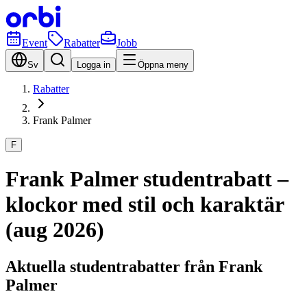
Event
Rabatter
Jobb
Sv
Logga in
Öppna meny
Rabatter
Frank Palmer
F
Frank Palmer studentrabatt –
klockor med stil och karaktär
(aug 2026)
Aktuella studentrabatter från Frank
Palmer