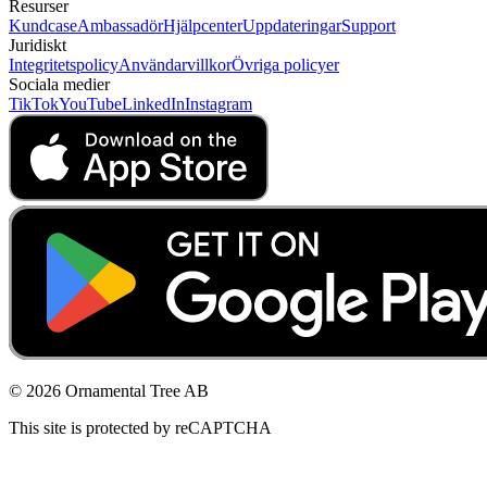
Resurser
Kundcase
Ambassadör
Hjälpcenter
Uppdateringar
Support
Juridiskt
Integritetspolicy
Användarvillkor
Övriga policyer
Sociala medier
TikTok
YouTube
LinkedIn
Instagram
© 2026 Ornamental Tree AB
This site is protected by reCAPTCHA