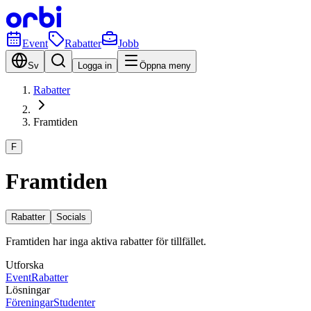
Event
Rabatter
Jobb
Sv
Logga in
Öppna meny
Rabatter
Framtiden
F
Framtiden
Rabatter
Socials
Framtiden har inga aktiva rabatter för tillfället.
Utforska
Event
Rabatter
Lösningar
Föreningar
Studenter