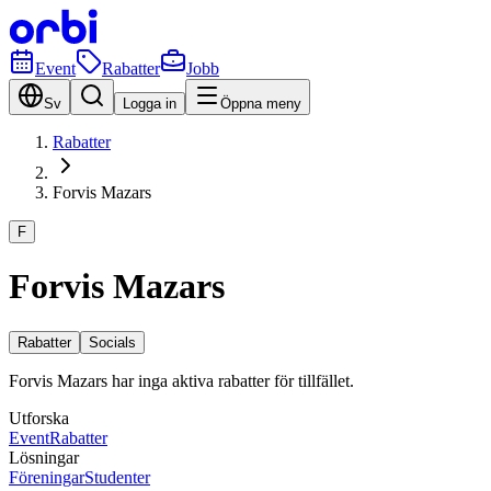
Event
Rabatter
Jobb
Sv
Logga in
Öppna meny
Rabatter
Forvis Mazars
F
Forvis Mazars
Rabatter
Socials
Forvis Mazars har inga aktiva rabatter för tillfället.
Utforska
Event
Rabatter
Lösningar
Föreningar
Studenter