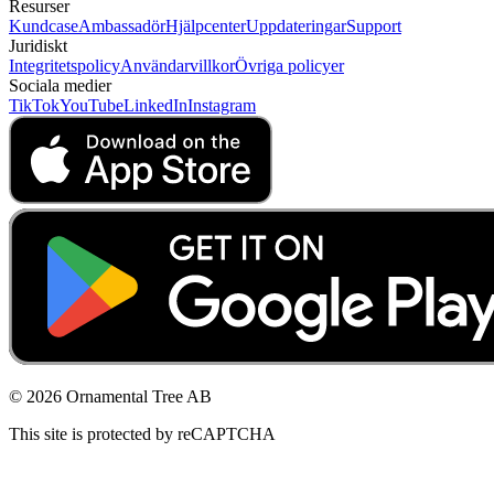
Resurser
Kundcase
Ambassadör
Hjälpcenter
Uppdateringar
Support
Juridiskt
Integritetspolicy
Användarvillkor
Övriga policyer
Sociala medier
TikTok
YouTube
LinkedIn
Instagram
© 2026 Ornamental Tree AB
This site is protected by reCAPTCHA