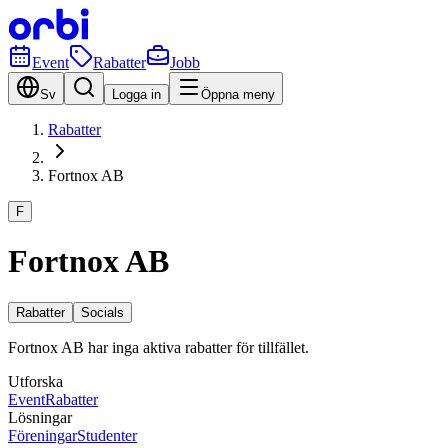
Event
Rabatter
Jobb
Sv
Logga in
Öppna meny
Rabatter
Fortnox AB
F
Fortnox AB
Rabatter
Socials
Fortnox AB har inga aktiva rabatter för tillfället.
Utforska
Event
Rabatter
Lösningar
Föreningar
Studenter