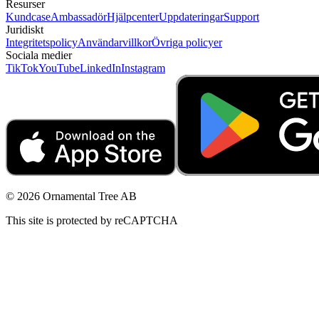
Resurser
Kundcase
Ambassadör
Hjälpcenter
Uppdateringar
Support
Juridiskt
Integritetspolicy
Användarvillkor
Övriga policyer
Sociala medier
TikTok
YouTube
LinkedIn
Instagram
© 2026 Ornamental Tree AB
This site is protected by reCAPTCHA