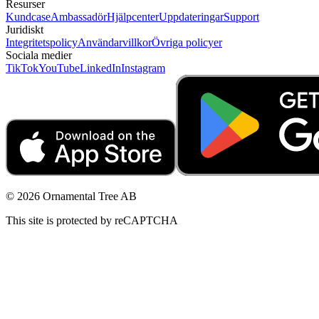
Resurser
Kundcase
Ambassadör
Hjälpcenter
Uppdateringar
Support
Juridiskt
Integritetspolicy
Användarvillkor
Övriga policyer
Sociala medier
TikTok
YouTube
LinkedIn
Instagram
© 2026 Ornamental Tree AB
This site is protected by reCAPTCHA