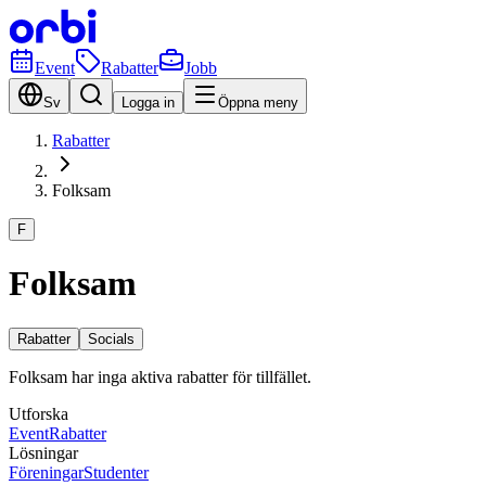
Event
Rabatter
Jobb
Sv
Logga in
Öppna meny
Rabatter
Folksam
F
Folksam
Rabatter
Socials
Folksam har inga aktiva rabatter för tillfället.
Utforska
Event
Rabatter
Lösningar
Föreningar
Studenter