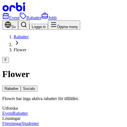
Event
Rabatter
Jobb
Sv
Logga in
Öppna meny
Rabatter
Flower
F
Flower
Rabatter
Socials
Flower har inga aktiva rabatter för tillfället.
Utforska
Event
Rabatter
Lösningar
Föreningar
Studenter