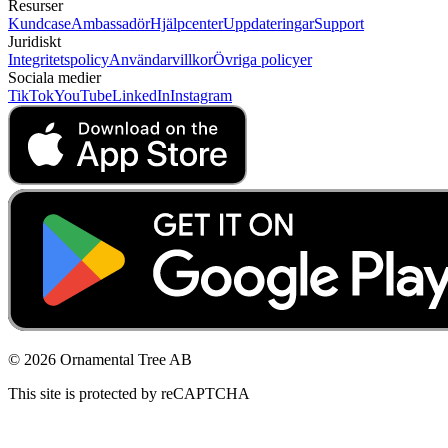
Resurser
Kundcase
Ambassadör
Hjälpcenter
Uppdateringar
Support
Juridiskt
Integritetspolicy
Användarvillkor
Övriga policyer
Sociala medier
TikTok
YouTube
LinkedIn
Instagram
© 2026 Ornamental Tree AB
This site is protected by reCAPTCHA