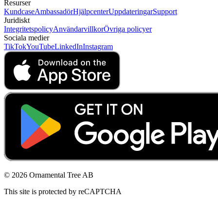
Resurser
Kundcase
Ambassadör
Hjälpcenter
Uppdateringar
Support
Juridiskt
Integritetspolicy
Användarvillkor
Övriga policyer
Sociala medier
TikTok
YouTube
LinkedIn
Instagram
© 2026 Ornamental Tree AB
This site is protected by reCAPTCHA