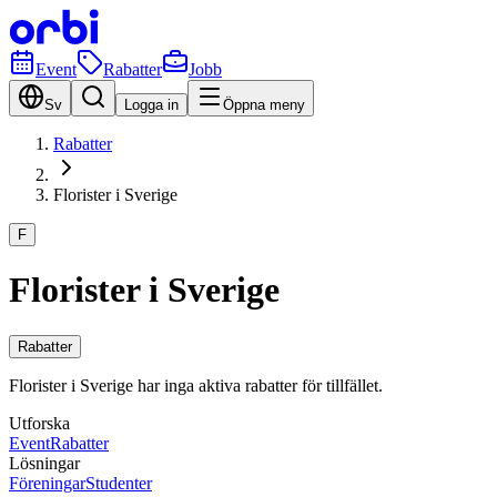
Event
Rabatter
Jobb
Sv
Logga in
Öppna meny
Rabatter
Florister i Sverige
F
Florister i Sverige
Rabatter
Florister i Sverige har inga aktiva rabatter för tillfället.
Utforska
Event
Rabatter
Lösningar
Föreningar
Studenter