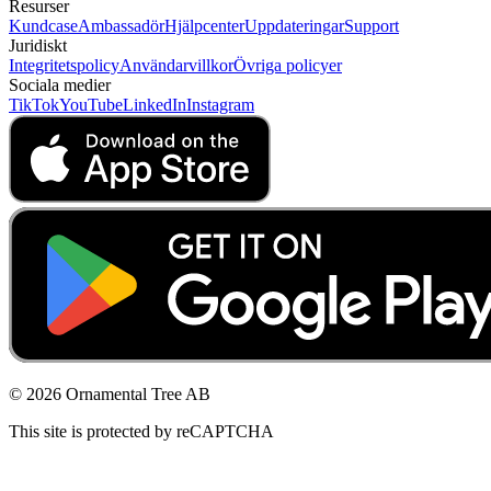
Resurser
Kundcase
Ambassadör
Hjälpcenter
Uppdateringar
Support
Juridiskt
Integritetspolicy
Användarvillkor
Övriga policyer
Sociala medier
TikTok
YouTube
LinkedIn
Instagram
© 2026 Ornamental Tree AB
This site is protected by reCAPTCHA