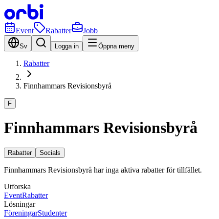
Event
Rabatter
Jobb
Sv
Logga in
Öppna meny
Rabatter
Finnhammars Revisionsbyrå
F
Finnhammars Revisionsbyrå
Rabatter
Socials
Finnhammars Revisionsbyrå har inga aktiva rabatter för tillfället.
Utforska
Event
Rabatter
Lösningar
Föreningar
Studenter