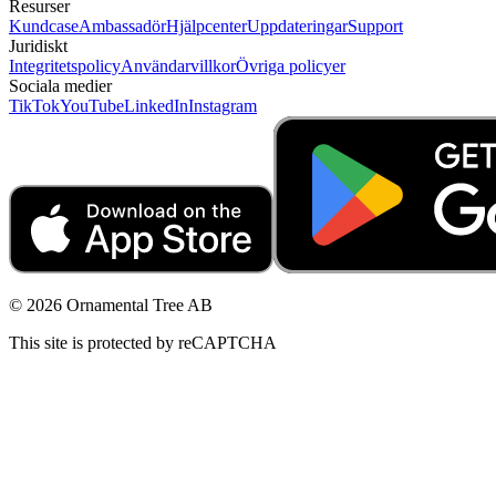
Resurser
Kundcase
Ambassadör
Hjälpcenter
Uppdateringar
Support
Juridiskt
Integritetspolicy
Användarvillkor
Övriga policyer
Sociala medier
TikTok
YouTube
LinkedIn
Instagram
© 2026 Ornamental Tree AB
This site is protected by reCAPTCHA