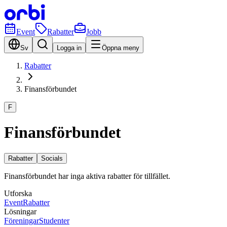
Event
Rabatter
Jobb
Sv
Logga in
Öppna meny
Rabatter
Finansförbundet
F
Finansförbundet
Rabatter
Socials
Finansförbundet har inga aktiva rabatter för tillfället.
Utforska
Event
Rabatter
Lösningar
Föreningar
Studenter